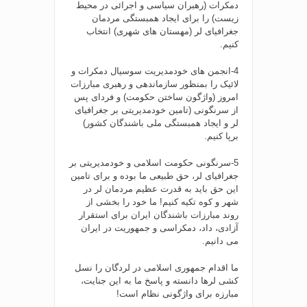
دمکرات (رهبران سیاسی و اجرائی در محیط
زیست) را برای ایجاد همبستگی مردمان
جغرافیای لر (مهستان های شهری) انتخاب
کنیم.
4-انجمن های خودمدیریت سوسیال دمکرات و
لائیک را بمنظور سازماندهی و رهبری مبارزات
امروز (واژگون ساختن حکومت) و فردای پس
از سرنگونی (تامین خودمدیریتی بر جغرافیای
لر و ایجاد همبستگی ملی باشندگان کشور)
برپا کنیم.
5-سرنگونی حکومت اسلامی و خودمدیریتی بر
جغرافیای لر، حق طبیعی ما بوده و برای تامین
این حق باید به قدرت عظیم مردمان لر در
شهر و کوه تکیه کنیم! ما خود را بخشی از
روند مبارزات باشندگان ایران برای استقرار
آزادی، داد، دمکراسی و جمهوریت در ایران
می دانیم.
ما اقدام جمهوری اسلامی در لردگان را نسل
کشی لرها دانسته و پاسخ ما به این جنایت،
مبارزه برای واژگونی نظام است!