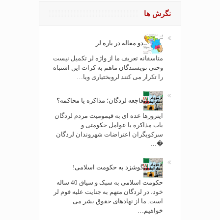
نگرش ها
دو مقاله در باره لر
متاسفانه تعریف ما از واژه لر تکمیل نیست
وحتی نویسندگان ماهم به کرات این اشتباه
را تکرار می کنند لروبختیاری ویا…
فاجعه لردگان؛ مذاکره یا محاکمه؟
اینروزها عده ای به قیمومیت مردم لردگان
باب مذاکره با عوامل حکومتی و
سرکوبگران اعتراضات شهروندان لردگان
�…
گوشزد به حکومت اسلامی!
حکومت اسلامی به سبک و سیاق 40 ساله
خود، در لردگان متهم به جنایت علیه قوم لر
است. ما از نهادهای حقوق بشر می
خواهیم…