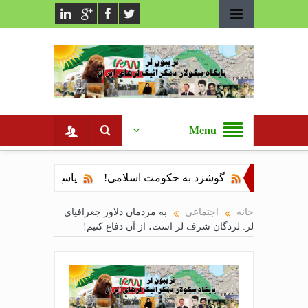
Menu
حاکمه؟
گوشزد به حکومت اسلامی!
پاسخ دادستان چهارمحال 
اسخ می دهد!
آسا جلیلوند: فلسفه ی دستمال‌بازی لری
خانه
اجتماعی
به مردمان دلاور جغرافیای
لر: لردگان شرف لر است، از آن دفاع کنیم!