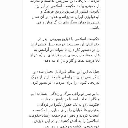
مردمان تاریخی این سرزمین نداشته و ندارند.
از همینرو پیامد حکومت اسلامی در ایران،
نابودی کشور از طریق تزریق فرهنگ و
ایدئولوژی ایران ستیزانه و علاوه بر آن نسل
کشی مردمان سنگرهای بزرگ مبارزه می
باشد.
حکومت اسلامی با توزیع ویروس ایدز در
جغرافیای لر، سیاست خزنده نسل کشی لرها
را در دستور کار دارد تا بتواند در آرامش به
غارت منابع زیرزمینی در جغرافیای لر (بیش از
90 درصد نفت و گاز و .. ) ادامه دهد.
جنایات این این نظام غیرقابل تحمل شده و
دیگر نمی توان شرایطی فاجعه بارتر از مرگ
تدریجی کنونی را برای مردمان لر تصور کرد!
ما بر سر دو راهی مرگ و زندگی ایستاده ایم.
هنگام انتخاب است! در پاسخ به جنایت
حکومتی (و نه یک حقوق بگیر) در لردگان،
بختیاری ها خیابان را برای مبارزه با حکومت
انتخاب کردند و دفتر امام جمعه (نماد حکومت
اسلامی) را به آتش کشیده و در این خیزش
خودبخودی، کشته و زخمی داده اند.