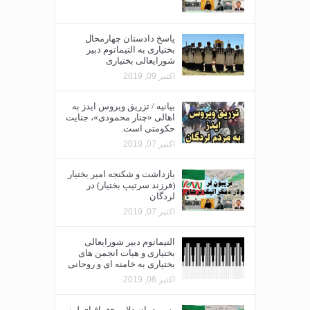
پاسخ دادستان چهارمحال
بختیاری به التیماتوم دبیر
شورایعالی بختیاری
اکتبر 09, 2019
بیانیه / تزریق ویروس ایدز به
اهالی «چنار محمودی»، جنایت
حکومتی است.
اکتبر 07, 2019
بازداشت و شکنجه امیر بختیار
(فرزند سرتیپ بختیار) در
لردگان
اکتبر 07, 2019
التیماتوم دبیر شورایعالی
بختیاری و هیات انجمن های
بختیاری به خامنه ای و روحانی
اکتبر 06, 2019
به مردمان دلاور جغرافیای لر: