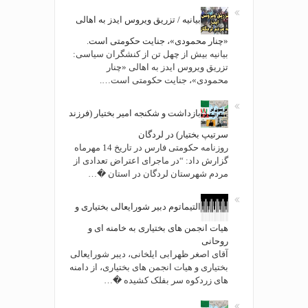
بیانیه / تزریق ویروس ایدز به اهالی
«چنار محمودی»، جنایت حکومتی است.
بیانیه بیش از چهل تن از کنشگران سیاسی:
تزریق ویروس ایدز به اهالی «چنار
محمودی»، جنایت حکومتی است….
بازداشت و شکنجه امیر بختیار (فرزند
سرتیپ بختیار) در لردگان
روزنامه حکومتی فارس در تاریخ 14 مهرماه
گزارش داد: “در ماجرای اعتراض تعدادی از
مردم شهرستان لردگان در استان �…
التیماتوم دبیر شورایعالی بختیاری و
هیات انجمن های بختیاری به خامنه ای و
روحانی
آقای اصغر ظهرابی ایلخانی، دیبر شورایعالی
بختیاری و هیات انجمن های بختیاری، از دامنه
های زردکوه سر بفلک کشیده �…