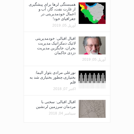
همبستگی لرها برای پیشگیری
از غارت نفت، گاز، آب و
اعمال خودمدیریتی در
جغرافیای خود!
آوریل 05, 2019
اقبال اقبالی: خودمدیریتی
لائیک دمکراتیک مدیریت
بحران، جایگزین مدیریت
دزدی حاکمان
آوریل 05, 2019
نورعلی مرادی بئوار الیما:
بختیاری،چطور بختیاری شد به
قلم
اکتبر 07, 2018
اقبال اقبالی: سخنی با
مردمان سرزمین لرنشین
سپتامبر 04, 2018