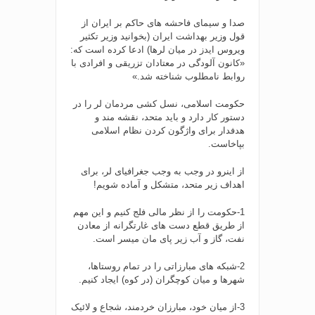
صدا و سیمای فاحشه های حاکم بر ایران از
قول وزیر بهداشت ایران (بخوانید وزیر تکثیر
ویروس ایدز در میان لرها) ادعا کرده است که:
«کانون آلودگی در معتادان تزریقی و افرادی با
روابط نامطلوب شناخته شد.»
حکومت اسلامی، نسل کشی مردمان لر را در
دستور کار دارد و باید متحد، نقشه مند و
هدفدار برای واژگون کردن نظام اسلامی
بپاخاست.
از اینرو در وجب به وجب جغرافیای لر، برای
اهداف زیر متحد، متشکل و آماده شویم!
1-حکومت را از نظر مالی فلج کنیم و این مهم
از طریق قطع دست های غارتگرانه از معادن
نفت، گاز و آب زیر پای مان میسر است.
2-شبکه های مبارزاتی را در تمام روستاها،
شهرها و میان کوچگران (در کوه) ایجاد کنیم.
3-از میان خود، مبارزان خردمند، شجاع و لائیک