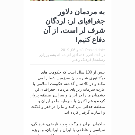
به مردمان دلاور
جغرافیای لر: لردگان
شرف لر است، از آن
دفاع کنیم!
Posted date:
اکتبر 06, 2019
در:
اجتماعی
,
اقتصادی
,
اندیشه
,
اندیشه ورزان
,
رسانه‌ها
,
فرهنگ و هنر
بیش از 100 سال است که حکومت های
دیکتاتوری شیره جان سرزمین شما را می
مکند و در 40 سال گذشته حکومت اسلامی با
غارت سرمایه زیر پای مردمان جغرافیای لر،
دشمنان ما را در ایران و سراسر منطقه پروار
کرده و هم اکنون با سرمایه ما در ایران و
منطقه خدائی می کنند و ما را در فقر و فلاکت
و اسارت گرفتار کرده اند.
حاکمان ایران هیچگونه پیوند تاریخی، فرهنگی،
سیاسی و عاطفی با ایران و ایرانیان، و بویزه