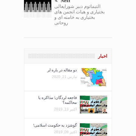
Next
التیماتوم دبیر شورایعالی
بختیاری و هیات انجمن های
بختیاری به خامنه ای و
روحانی
اخبار
دو مقاله در باره لر
مارس 21, 2020
فاجعه لردگان؛ مذاکره یا
محاکمه؟
اکتبر 13, 2019
گوشزد به حکومت اسلامی!
اکتبر 09, 2019