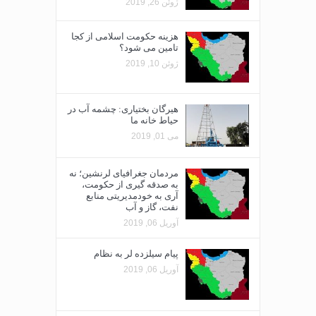
ژوئن 26, 2019
هزینه حکومت اسلامی از کجا
تامین می شود؟
ژوئن 10, 2019
هیرگان بختیاری: چشمه آب در
حیاط خانه ما
می 01, 2019
مردمان جغرافیای لرنشین؛ نه
به صدقه گیری از حکومت،
آری به خودمدیریتی منابع
نفت، گاز و آب
آوریل 06, 2019
پیام سیلزده لر به نظام
آوریل 06, 2019